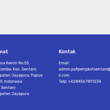
mat
Kontak
aya Kemiri No.53,
Email:
kombe, Kec. Sentani,
admin.pafipempkotsentan
paten Jayapura, Papua
il.com
9, Indonesia
Telp: +6284567891234
. Sentani
paten Jayapura