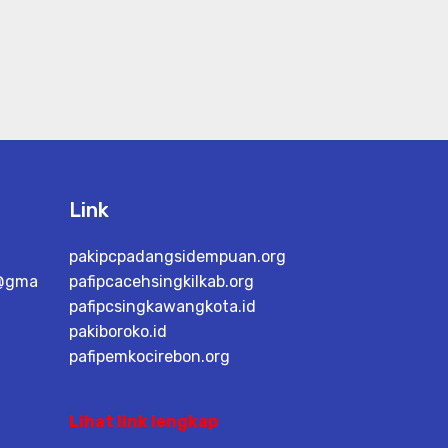
Link
pakipcpadangsidempuan.org
i@gma
pafipcacehsingkilkab.org
pafipcsingkawangkota.id
pakiboroko.id
pafipemkocirebon.org
Lihat link lengkap