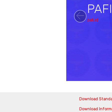
PAF
pafi.id
Previou
Download Stand
Download Informa