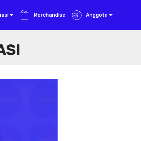
masi
Merchandise
Anggota
ASI