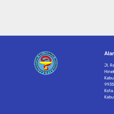
Ala
Jl. R
Hine
Kabu
9935
Kota
Kabu